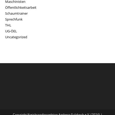
Maschinisten
Öffentlichkeitsarbeit
Schaumtrainer
Sprechfunk
THL
UG-ÖEL
Uncategorized
Copyright Kreisbrandinspektion Amberg-Sulzbach e.V. (2024) |