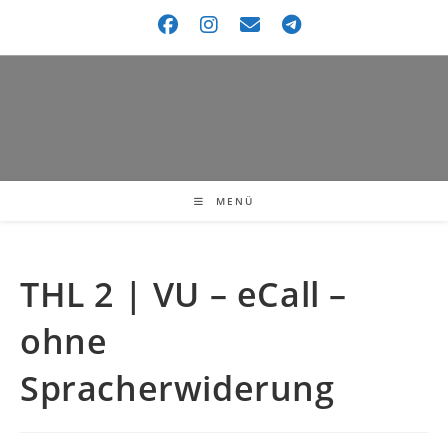
MENÜ
THL 2 | VU – eCall –
ohne
Spracherwiderung