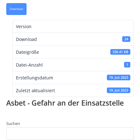
Download
Version
Download
24
Dateigröße
336.41 KB
Datei-Anzahl
1
Erstellungsdatum
19. Juli 2023
Zuletzt aktualisiert
19. Juli 2023
Asbet - Gefahr an der Einsatzstelle
Suchen