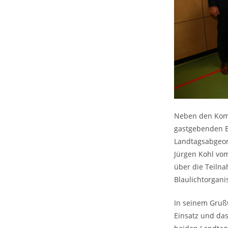
Neben den Komm
gastgebenden B
Landtagsabgeor
Jürgen Kohl vo
über die Teiln
Blaulichtorgani
In seinem Gruß
Einsatz und das