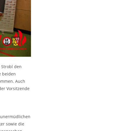
Strobl den
e beiden
kommen. Auch
der Vorsitzende
n unermüdlichen
er sowie die