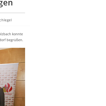
gen
chlegel
lzbach konnte
dorf begrüßen.