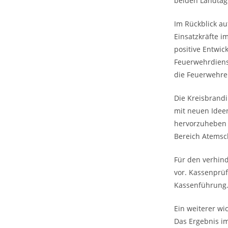
beiden Landtag
Im Rückblick auf
Einsatzkräfte i
positive Entwic
Feuerwehrdiens
die Feuerwehren
Die Kreisbrand
mit neuen Idee
hervorzuheben 
Bereich Atemsc
Für den verhind
vor. Kassenprü
Kassenführung
Ein weiterer w
Das Ergebnis im