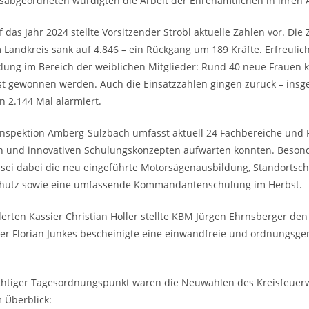
sabgeordneten würdigten die Arbeit der Ehrenamtlichen in ihren
 das Jahr 2024 stellte Vorsitzender Strobl aktuelle Zahlen vor. Die 
m Landkreis sank auf 4.846 – ein Rückgang um 189 Kräfte. Erfreulich
klung im Bereich der weiblichen Mitglieder: Rund 40 neue Frauen 
t gewonnen werden. Auch die Einsatzzahlen gingen zurück – ins
 2.144 Mal alarmiert.
inspektion Amberg-Sulzbach umfasst aktuell 24 Fachbereiche und F
n und innovativen Schulungskonzepten aufwarten konnten. Beson
sei dabei die neu eingeführte Motorsägenausbildung, Standortsc
hutz sowie eine umfassende Kommandantenschulung im Herbst.
erten Kassier Christian Holler stellte KBM Jürgen Ehrnsberger de
fer Florian Junkes bescheinigte eine einwandfreie und ordnungsg
.
ichtiger Tagesordnungspunkt waren die Neuwahlen des Kreisfeue
 Überblick: