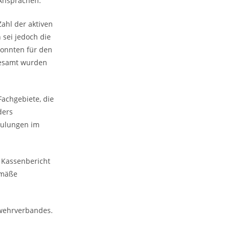
 Ansprachen.
Zahl der aktiven
 sei jedoch die
konnten für den
gesamt wurden
achgebiete, die
ders
hulungen im
n Kassenbericht
emäße
rwehrverbandes.